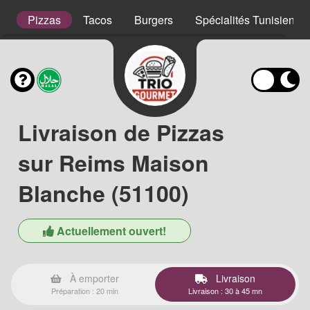
s
Pizzas
Tacos
Burgers
Spécialités Tunisienne
Livraison de Pizzas
sur Reims Maison
Blanche (51100)
Actuellement ouvert!
À emporter
Livraison
Préparation : 20 min
Livraison : 30 à 45 mn