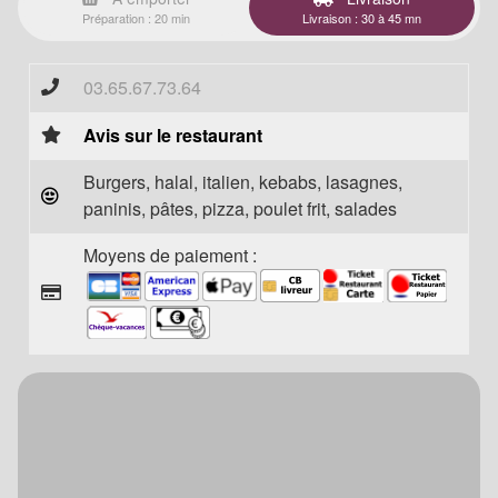
Préparation : 20 min
Livraison : 30 à 45 mn
03.65.67.73.64
Avis sur le restaurant
Burgers, halal, italien, kebabs, lasagnes,
paninis, pâtes, pizza, poulet frit, salades
Moyens de paiement :