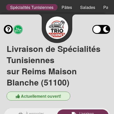
s
Spécialités Tunisiennes
Pâtes
Salades
Panin
Livraison de Spécialités
Tunisiennes
sur Reims Maison
Blanche (51100)
Actuellement ouvert!
À emporter
Livraison