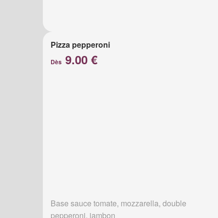
Pizza pepperoni
9.00 €
Dès
Base sauce tomate, mozzarella, double
pepperoni, jambon