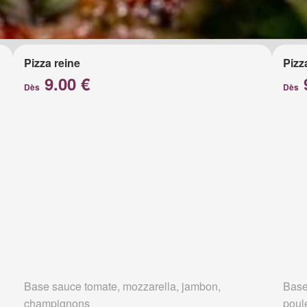
Pizza reine
Pizz
9.00 €
Dès
Dès
Base sauce tomate, mozzarella, jambon,
Base
champignons
poul