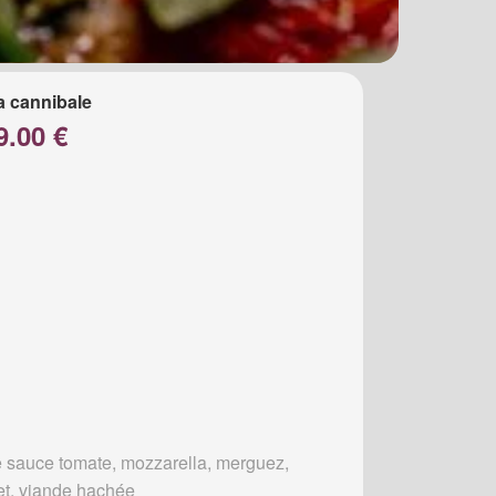
a cannibale
9.00 €
 sauce tomate, mozzarella, merguez,
et, viande hachée