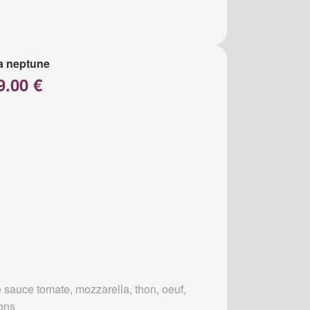
a neptune
9.00 €
 sauce tomate, mozzarella, thon, oeuf,
ons