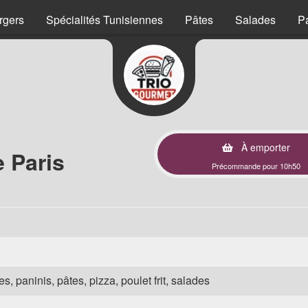
rgers
Spécialités Tunisiennes
Pâtes
Salades
P
À emporter
 Paris
Précommande pour 10h50
s, paninis, pâtes, pizza, poulet frit, salades