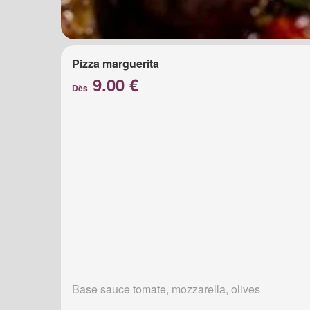
Pizza marguerita
9.00 €
Dès
Base sauce tomate, mozzarella, olives