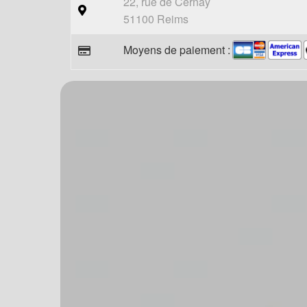
22, rue de Cernay
51100 Reims
Moyens de paiement :