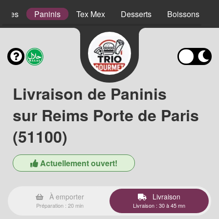
lades
Paninis
Tex Mex
Desserts
Boissons
Livraison de Paninis
sur Reims Porte de Paris
(51100)
Actuellement ouvert!
À emporter
Livraison
Préparation : 20 min
Livraison : 30 à 45 mn