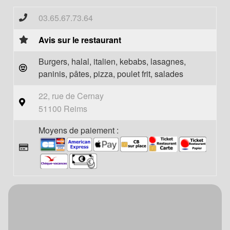
03.65.67.73.64
Avis sur le restaurant
Burgers, halal, italien, kebabs, lasagnes,
paninis, pâtes, pizza, poulet frit, salades
22, rue de Cernay
51100 Reims
Moyens de paiement :