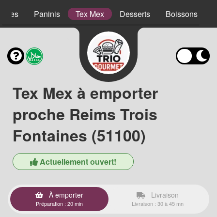
lades
Paninis
Tex Mex
Desserts
Boissons
Tex Mex à emporter
proche Reims Trois
Fontaines (51100)
Actuellement ouvert!
À emporter
Livraison
Préparation : 20 min
Livraison : 30 à 45 mn