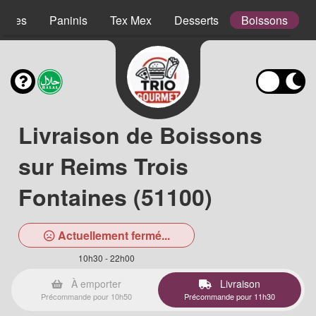
lades
Paninis
Tex Mex
Desserts
Boissons
Livraison de Boissons
sur Reims Trois
Fontaines (51100)
Actuellement fermé...
10h30 - 22h00
À emporter
Livraison
Précommande pour 10h50
Précommande pour 11h30