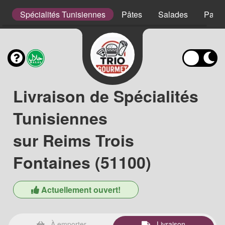
s
Spécialités Tunisiennes
Pâtes
Salades
Panin
Livraison de Spécialités
Tunisiennes
sur Reims Trois
Fontaines (51100)
Actuellement ouvert!
À emporter
Livraison