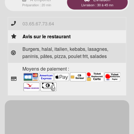
Préparation : 20 min
Livraison : 30 à 45 mn
03.65.67.73.64
Avis sur le restaurant
Burgers, halal, italien, kebabs, lasagnes,
paninis, pâtes, pizza, poulet frit, salades
Moyens de paiement :