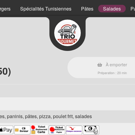
rgers
Spécialités Tunisiennes
Pâtes
Salades
P
À emporter
50)
Préparation : 20 min
s, paninis, pâtes, pizza, poulet frit, salades