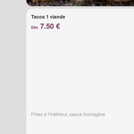
Tacos 1 viande
7.50 €
Dès
Frites à l'intérieur, sauce fromagère