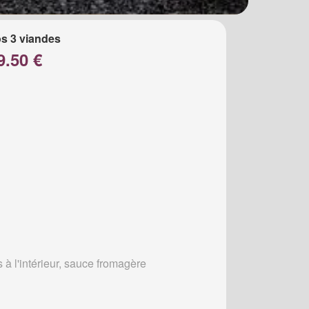
s 3 viandes
9.50 €
s à l'intérieur, sauce fromagère