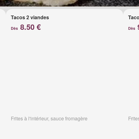
Tacos 2 viandes
Taco
8.50 €
Dès
Dès
Frites à l'intérieur, sauce fromagère
Frite