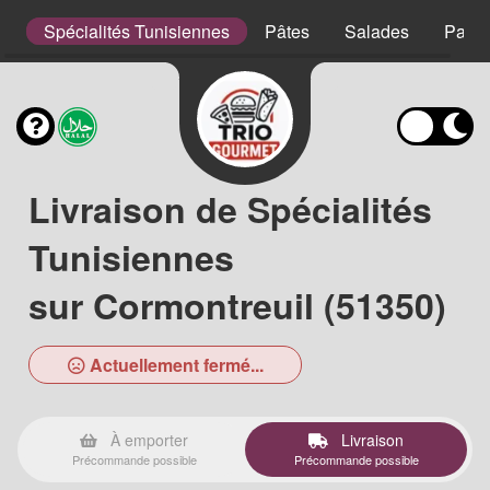
s
Spécialités Tunisiennes
Pâtes
Salades
Panin
Livraison de Spécialités
Tunisiennes
sur Cormontreuil (51350)
Actuellement fermé...
À emporter
Livraison
Précommande possible
Précommande possible