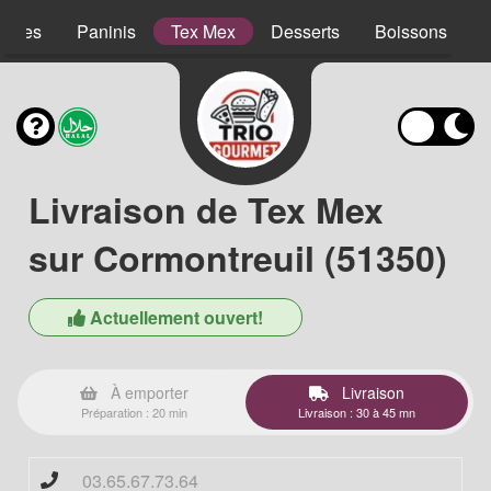
lades
Paninis
Tex Mex
Desserts
Boissons
Livraison de Tex Mex
sur Cormontreuil (51350)
Actuellement ouvert!
À emporter
Livraison
Préparation : 20 min
Livraison : 30 à 45 mn
03.65.67.73.64