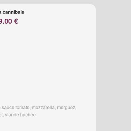
a cannibale
9.00 €
 sauce tomate, mozzarella, merguez,
et, viande hachée