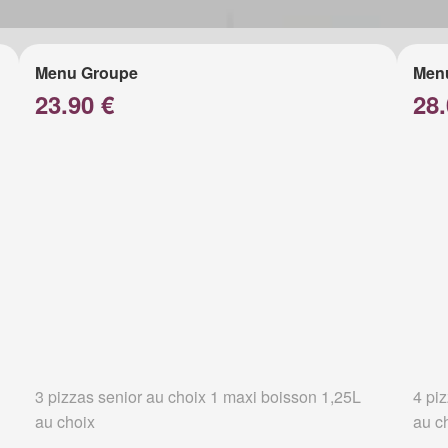
Menu Groupe
Men
23.90 €
28.
3 pizzas senior au choix 1 maxi boisson 1,25L
4 pi
au choix
au c