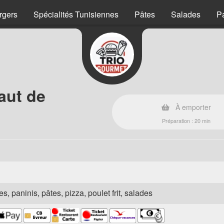
rgers
Spécialités Tunisiennes
Pâtes
Salades
P
aut de
À emporter
Préparation : 20 min
s, paninis, pâtes, pizza, poulet frit, salades