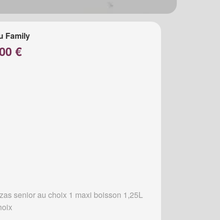
u Family
00 €
zzas senior au choix 1 maxi boisson 1,25L
hoix