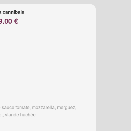
a cannibale
9.00 €
 sauce tomate, mozzarella, merguez,
et, viande hachée