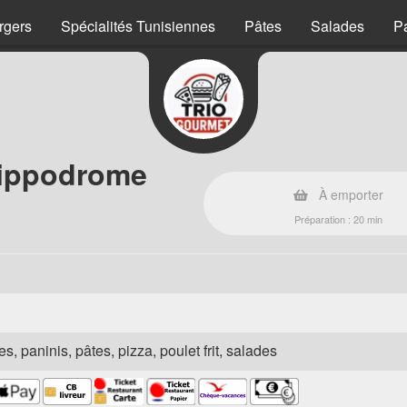
rgers
Spécialités Tunisiennes
Pâtes
Salades
P
Hippodrome
À emporter
Préparation : 20 min
s, paninis, pâtes, pizza, poulet frit, salades