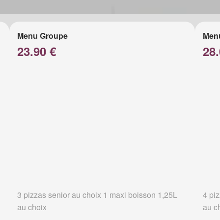
Menu Groupe
Men
23.90 €
28.
3 pizzas senior au choix 1 maxi boisson 1,25L
4 pi
au choix
au c