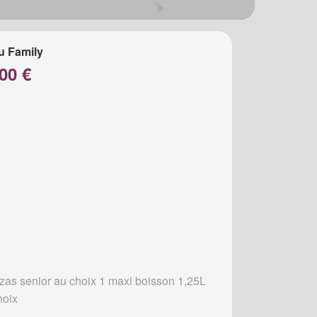
u Family
00 €
zzas senior au choix 1 maxi boisson 1,25L
hoix