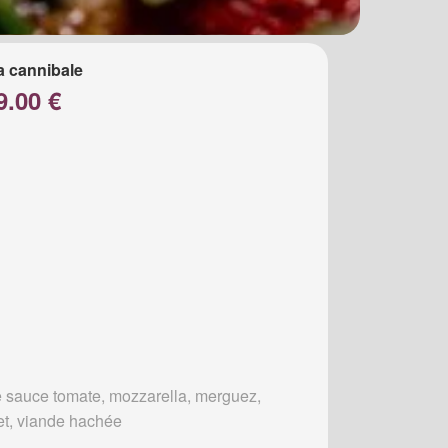
a cannibale
9.00 €
 sauce tomate, mozzarella, merguez,
et, viande hachée