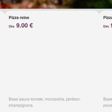
Pizza reine
Pizz
9.00 €
Dès
Dès
Base sauce tomate, mozzarella, jambon,
Base
champignons
poul