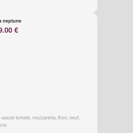
a neptune
9.00 €
 sauce tomate, mozzarella, thon, oeuf,
ons