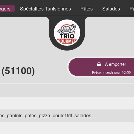
rgers
Spécialités Tunisiennes
Pâtes
Salades
P
À emporter
 (51100)
Précommande pour 10h50
s, paninis, pâtes, pizza, poulet frit, salades