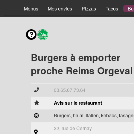
Menus
Mes envies
Pizzas
Tacos
Bu
Burgers à emporter
proche Reims Orgeval
03.65.67.73.64
Avis sur le restaurant
Burgers, halal, italien, kebabs, lasagne
22, rue de Cernay