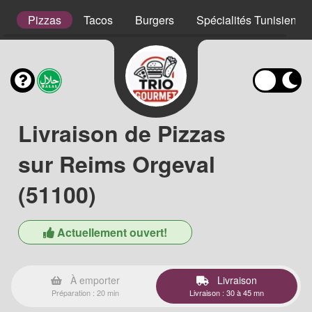
s
Pizzas
Tacos
Burgers
Spécialités Tunisienne
Livraison de Pizzas
sur Reims Orgeval
(51100)
Actuellement ouvert!
À emporter
Livraison
Préparation : 20 min
Livraison : 30 à 45 mn