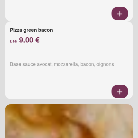
Pizza green bacon
9.00 €
Dès
Base sauce avocat, mozzarella, bacon, oignons