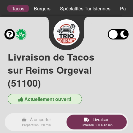
s
Tacos
Burgers
Spécialités Tunisiennes
Pâtes
Livraison de Tacos
sur Reims Orgeval
(51100)
Actuellement ouvert!
À emporter
Livraison
Préparation : 20 min
Livraison : 30 à 45 mn