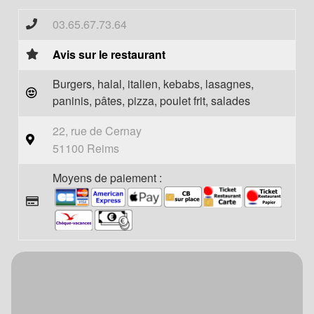
03.65.67.73.64
Avis sur le restaurant
Burgers, halal, italien, kebabs, lasagnes,
paninis, pâtes, pizza, poulet frit, salades
22, rue de Cernay
51100 Reims
Moyens de paiement :