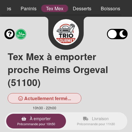
lades
Paninis
Tex Mex
Desserts
Boissons
Tex Mex à emporter
proche Reims Orgeval
(51100)
Actuellement fermé...
10h30 - 22h00
À emporter
Livraison
Précommande pour 10h50
Précommande pour 11h30