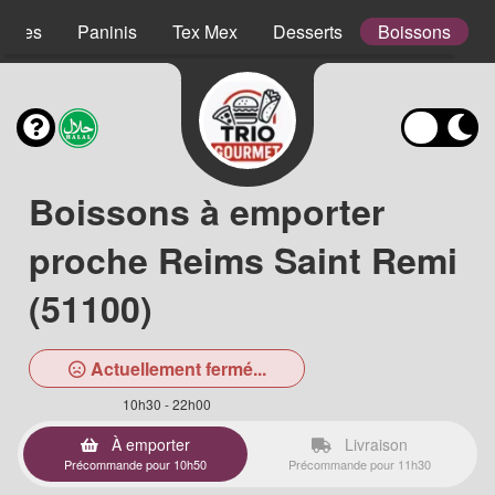
lades
Paninis
Tex Mex
Desserts
Boissons
Boissons à emporter
proche Reims Saint Remi
(51100)
Actuellement fermé...
10h30 - 22h00
À emporter
Livraison
Précommande pour 10h50
Précommande pour 11h30