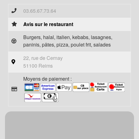
03.65.67.73.64
Avis sur le restaurant
Burgers, halal, italien, kebabs, lasagnes,
paninis, pâtes, pizza, poulet frit, salades
22, rue de Cernay
51100 Reims
Moyens de paiement :