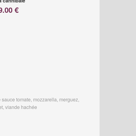
a cannibale
9.00 €
 sauce tomate, mozzarella, merguez,
et, viande hachée