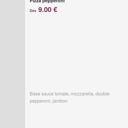
Pizza pepperoni
9.00 €
Dès
Base sauce tomate, mozzarella, double
pepperoni, jambon