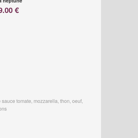
a neptune
9.00 €
 sauce tomate, mozzarella, thon, oeuf,
ons