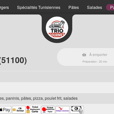
rgers
Spécialités Tunisiennes
Pâtes
Salades
P
À emporter
(51100)
Préparation : 20 min
s, paninis, pâtes, pizza, poulet frit, salades