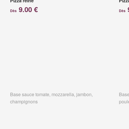
Pizza reine
Pizz
9.00 €
Dès
Dès
Base sauce tomate, mozzarella, jambon,
Base
champignons
poul