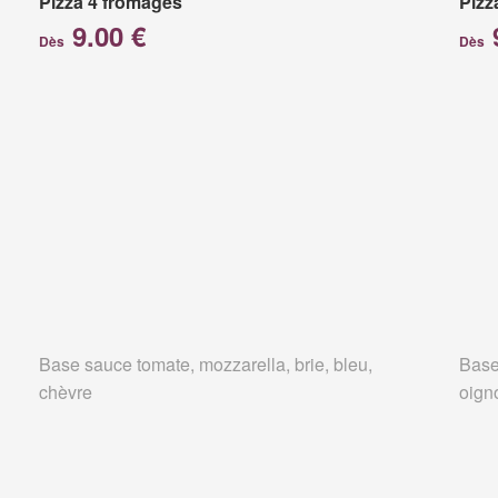
Pizza 4 fromages
Pizz
9.00 €
Dès
Dès
Base sauce tomate, mozzarella, brie, bleu,
Base
chèvre
oign