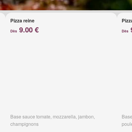
Pizza reine
Pizz
9.00 €
Dès
Dès
Base sauce tomate, mozzarella, jambon,
Base
champignons
poul