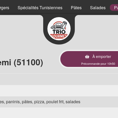
rgers
Spécialités Tunisiennes
Pâtes
Salades
P
À emporter
mi (51100)
Précommande pour 10h50
s, paninis, pâtes, pizza, poulet frit, salades