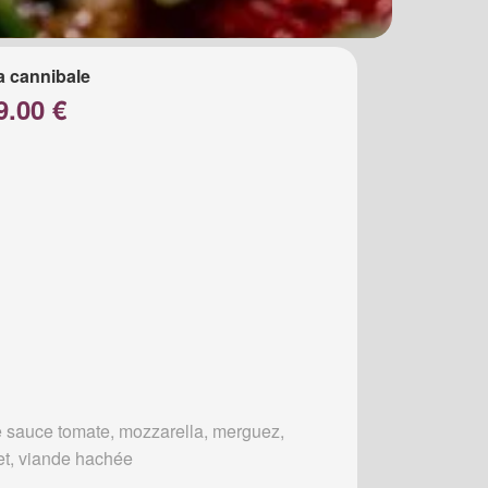
a cannibale
9.00 €
 sauce tomate, mozzarella, merguez,
et, viande hachée