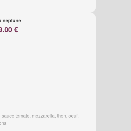
a neptune
9.00 €
 sauce tomate, mozzarella, thon, oeuf,
ons