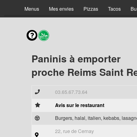
Menus
Mes envies
Pizzas
Tacos
Bu
Paninis à emporter
proche Reims Saint Re
03.65.67.73.64
Avis sur le restaurant
Burgers, halal, italien, kebabs, lasagne
22, rue de Cernay