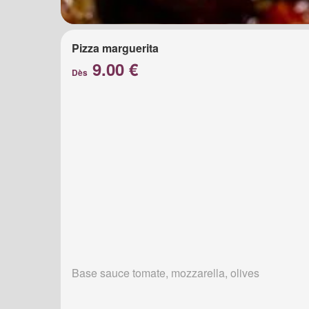
Pizza marguerita
9.00 €
Dès
Base sauce tomate, mozzarella, olives