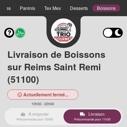
lades
Paninis
Tex Mex
Desserts
Boissons
Livraison de Boissons
sur Reims Saint Remi
(51100)
Actuellement fermé...
10h30 - 22h00
À emporter
Livraison
Précommande pour 10h50
Précommande pour 11h30