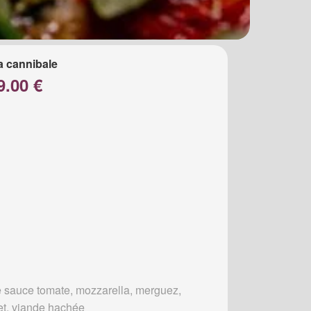
a cannibale
9.00 €
 sauce tomate, mozzarella, merguez,
et, viande hachée