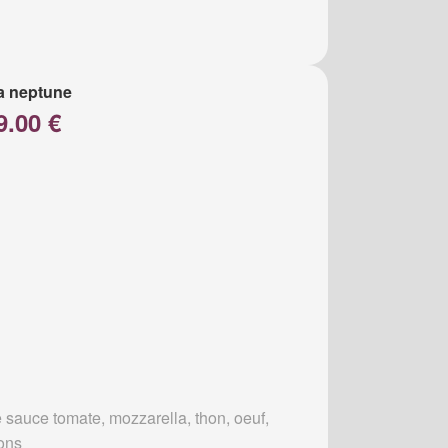
a neptune
9.00 €
 sauce tomate, mozzarella, thon, oeuf,
ons