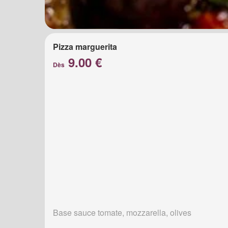
Pizza marguerita
9.00 €
Dès
Base sauce tomate, mozzarella, olives