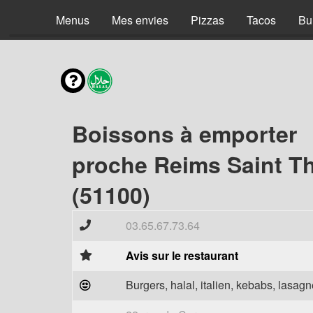
Menus
Mes envies
Pizzas
Tacos
Bu
Boissons à emporter
proche Reims Saint 
(51100)
03.65.67.73.64
Avis sur le restaurant
Burgers, halal, italien, kebabs, lasagne