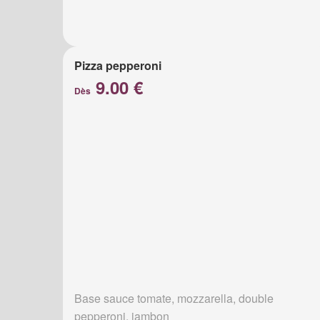
Pizza pepperoni
9.00 €
Dès
Base sauce tomate, mozzarella, double
pepperoni, jambon