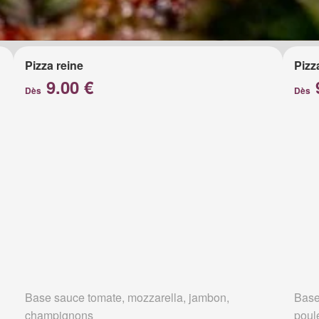
Pizza reine
Pizz
9.00 €
Dès
Dès
Base sauce tomate, mozzarella, jambon,
Base
champignons
poul