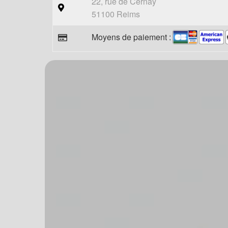
22, rue de Cernay
51100 Reims
Moyens de paiement :