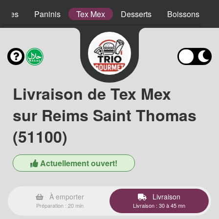
lades
Paninis
Tex Mex
Desserts
Boissons
Livraison de Tex Mex
sur Reims Saint Thomas
(51100)
Actuellement ouvert!
À emporter
Livraison
Préparation : 20 min
Livraison : 30 à 45 mn