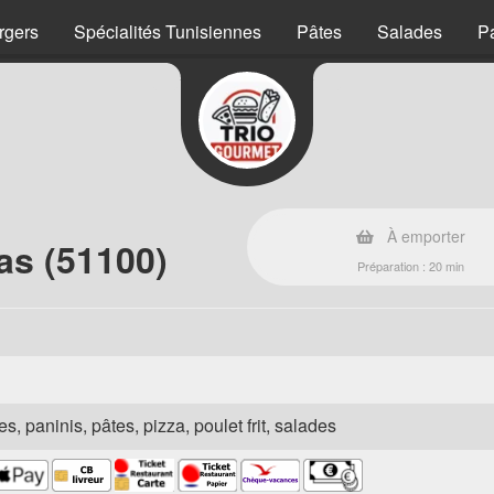
rgers
Spécialités Tunisiennes
Pâtes
Salades
P
À emporter
as (51100)
Préparation : 20 min
s, paninis, pâtes, pizza, poulet frit, salades