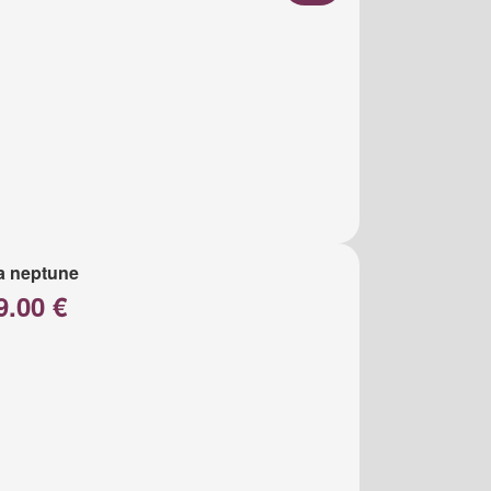
a neptune
9.00 €