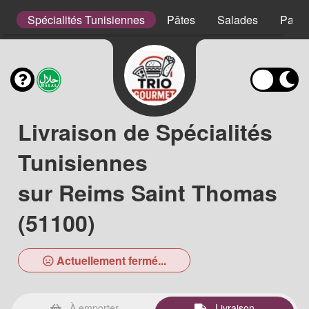
s
Spécialités Tunisiennes
Pâtes
Salades
Panin
Livraison de Spécialités
Tunisiennes
sur Reims Saint Thomas
(51100)
Actuellement fermé...
À emporter
Livraison