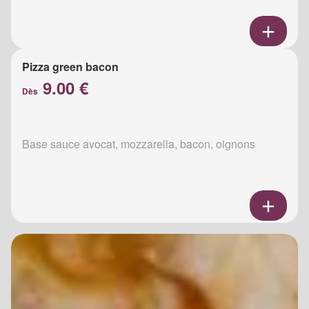
Pizza green bacon
9.00 €
Dès
Base sauce avocat, mozzarella, bacon, oignons