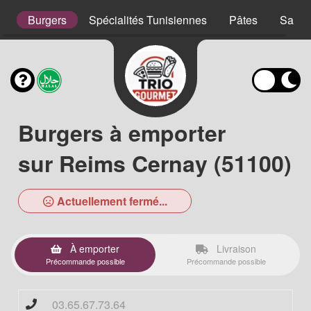
s
Burgers
Spécialités Tunisiennes
Pâtes
Salad
Burgers à emporter
sur Reims Cernay (51100)
Actuellement fermé...
À emporter
Livraison
Précommande possible
Précommande possible
03.65.67.73.64