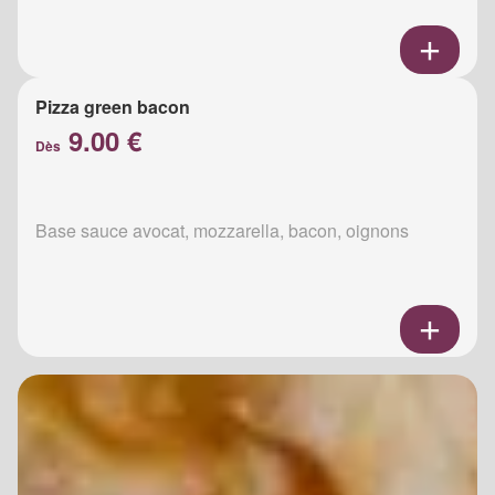
Pizza green bacon
9.00 €
Dès
Base sauce avocat, mozzarella, bacon, oignons