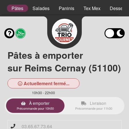
es
Pâtes
Salades
Paninis
Tex Mex
Desserts
Pâtes à emporter
sur Reims Cernay (51100)
Actuellement fermé...
10h30 - 22h00
À emporter
Livraison
Précommande pour 10h50
Précommande pour 11h30
03.65.67.73.64