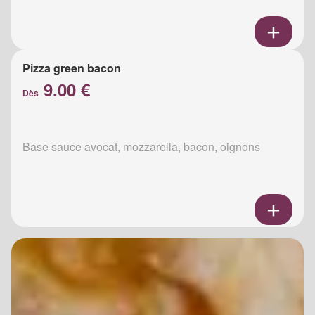
Pizza green bacon
9.00 €
Dès
Base sauce avocat, mozzarella, bacon, oignons