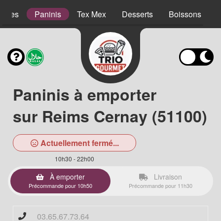
lades
Paninis
Tex Mex
Desserts
Boissons
Paninis à emporter
sur Reims Cernay (51100)
Actuellement fermé...
10h30 - 22h00
À emporter
Livraison
Précommande pour 10h50
Précommande pour 11h30
03.65.67.73.64