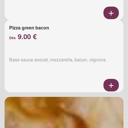
Pizza green bacon
9.00 €
Dès
Base sauce avocat, mozzarella, bacon, oignons