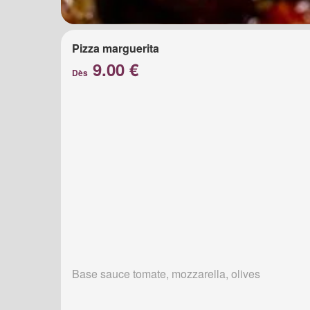
Pizza marguerita
9.00 €
Dès
Base sauce tomate, mozzarella, olives