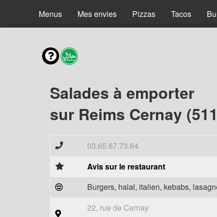
Menus
Mes envies
Pizzas
Tacos
Bu
Salades à emporter
sur Reims Cernay (511
03.65.67.73.64
Avis sur le restaurant
Burgers, halal, italien, kebabs, lasagne
22, rue de Cernay