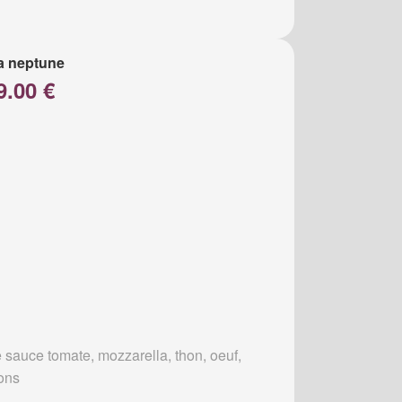
a neptune
9.00 €
 sauce tomate, mozzarella, thon, oeuf,
ons