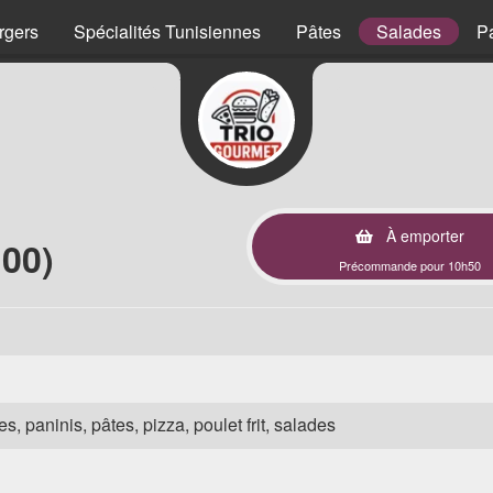
rgers
Spécialités Tunisiennes
Pâtes
Salades
P
À emporter
00)
Précommande pour 10h50
s, paninis, pâtes, pizza, poulet frit, salades