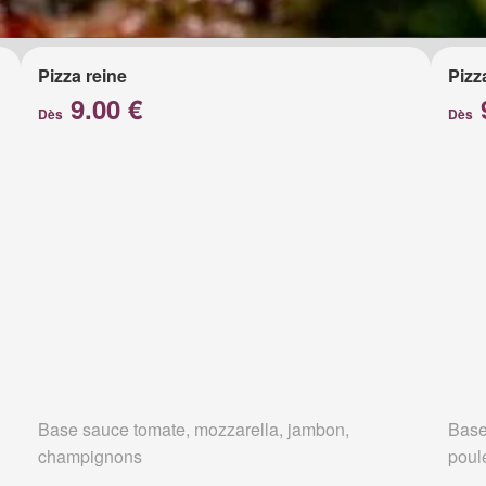
Pizza reine
Pizz
9.00 €
Dès
Dès
Base sauce tomate, mozzarella, jambon,
Base
champignons
poul