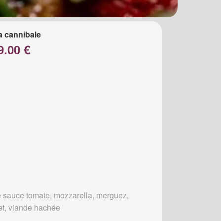
a cannibale
9.00 €
 sauce tomate, mozzarella, merguez,
et, viande hachée